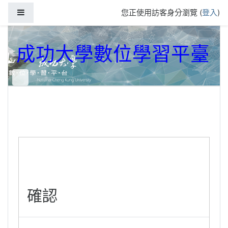
跳到主要內容
側板
您正使用訪客身分瀏覽 (
登入
)
成功大學數位學習平臺
確認