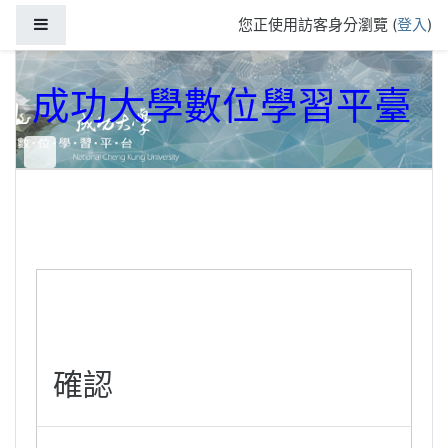
跳到主要內容
側板
您正使用訪客身分瀏覽 (
登入
)
成功大學數位學習平臺
確認