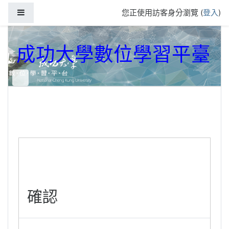
跳到主要內容
側板
您正使用訪客身分瀏覽 (
登入
)
成功大學數位學習平臺
確認