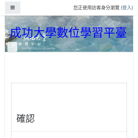
跳到主要內容
側板
您正使用訪客身分瀏覽 (
登入
)
成功大學數位學習平臺
確認