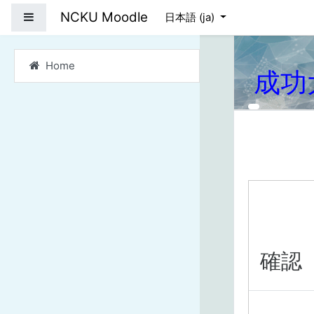
メインコンテンツへス
NCKU Moodle
サイドパネル
日本語 ‎(ja)‎
Home
成功
確認