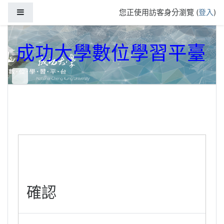
跳到主要內容
側板
您正使用訪客身分瀏覽 (
登入
)
成功大學數位學習平臺
確認