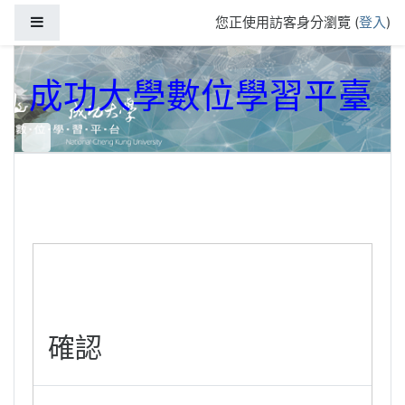
跳到主要內容
側板
您正使用訪客身分瀏覽 (
登入
)
成功大學數位學習平臺
確認