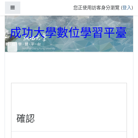
跳到主要內容
側板
您正使用訪客身分瀏覽 (
登入
)
成功大學數位學習平臺
確認