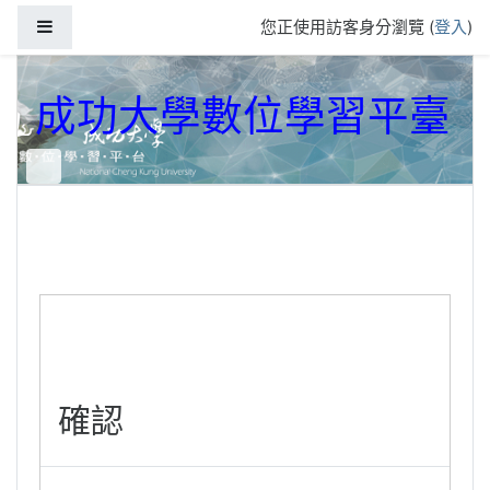
跳到主要內容
側板
您正使用訪客身分瀏覽 (
登入
)
成功大學數位學習平臺
確認