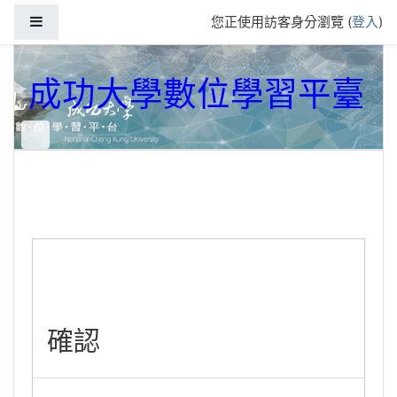
跳到主要內容
側板
您正使用訪客身分瀏覽 (
登入
)
成功大學數位學習平臺
確認