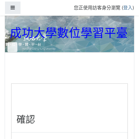
跳到主要內容
側板
您正使用訪客身分瀏覽 (
登入
)
成功大學數位學習平臺
確認