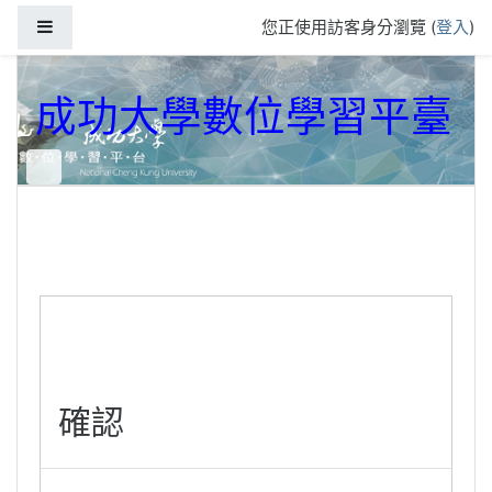
跳到主要內容
側板
您正使用訪客身分瀏覽 (
登入
)
成功大學數位學習平臺
確認