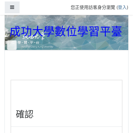
跳到主要內容
側板
您正使用訪客身分瀏覽 (
登入
)
成功大學數位學習平臺
確認