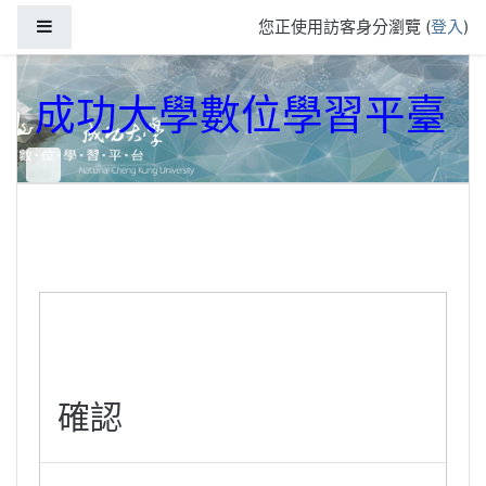
跳到主要內容
側板
您正使用訪客身分瀏覽 (
登入
)
成功大學數位學習平臺
確認