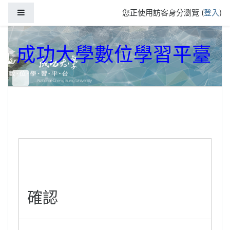
跳到主要內容
側板
您正使用訪客身分瀏覽 (
登入
)
成功大學數位學習平臺
確認