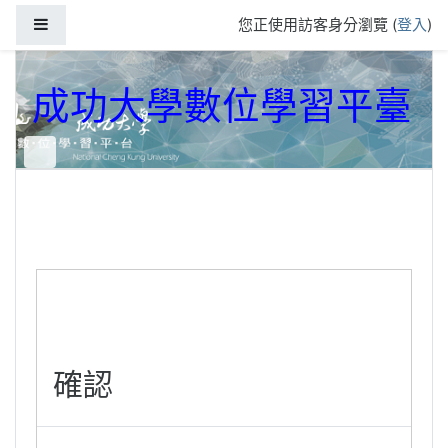
跳到主要內容
側板
您正使用訪客身分瀏覽 (
登入
)
成功大學數位學習平臺
確認