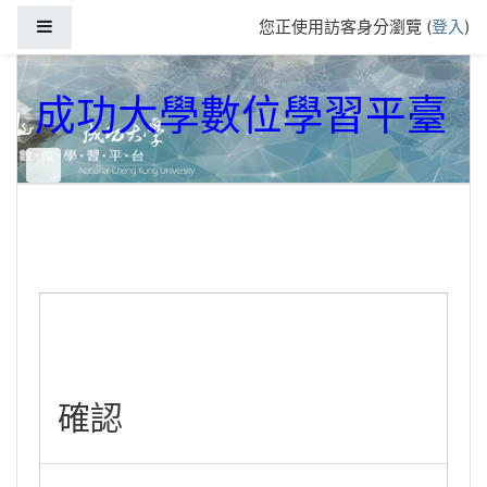
跳到主要內容
側板
您正使用訪客身分瀏覽 (
登入
)
成功大學數位學習平臺
確認