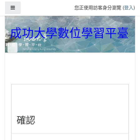
跳到主要內容
側板
您正使用訪客身分瀏覽 (
登入
)
成功大學數位學習平臺
確認