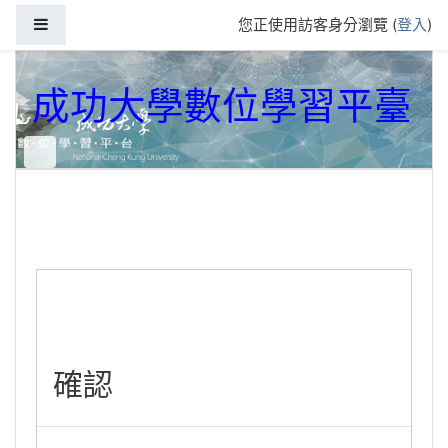
跳到主要內容
側板
您正使用訪客身分瀏覽 (
登入
)
成功大學數位學習平臺
確認