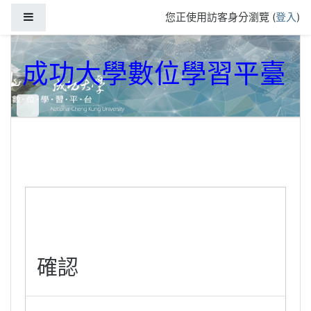
跳到主要內容
側板
您正使用訪客身分瀏覽 (
登入
)
成功大學數位學習平臺
確認