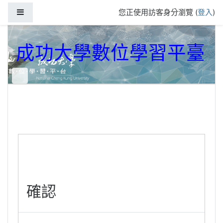
跳到主要內容
側板
您正使用訪客身分瀏覽 (
登入
)
成功大學數位學習平臺
確認