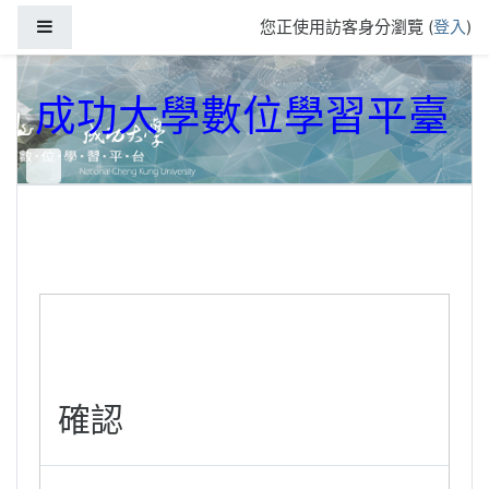
跳到主要內容
側板
您正使用訪客身分瀏覽 (
登入
)
成功大學數位學習平臺
確認