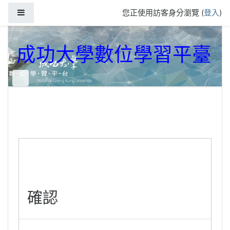
跳到主要內容
側板
您正使用訪客身分瀏覽 (
登入
)
成功大學數位學習平臺
確認