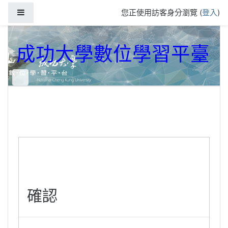
跳到主要內容
側板
您正使用訪客身分瀏覽 (
登入
)
成功大學數位學習平臺
確認