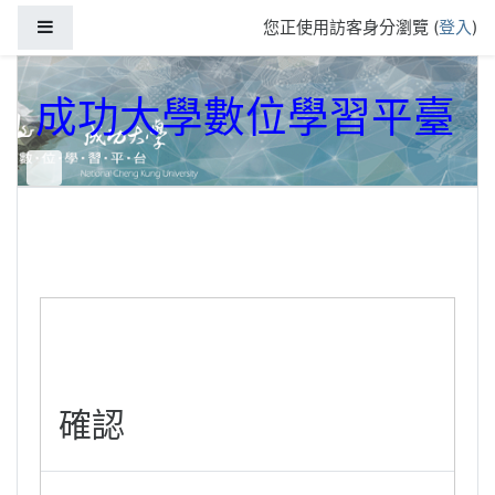
跳到主要內容
側板
您正使用訪客身分瀏覽 (
登入
)
成功大學數位學習平臺
確認