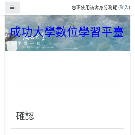
跳到主要內容
側板
您正使用訪客身分瀏覽 (
登入
)
成功大學數位學習平臺
確認