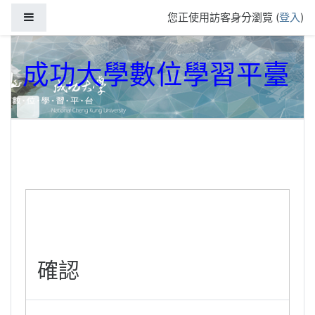
跳到主要內容
側板
您正使用訪客身分瀏覽 (
登入
)
成功大學數位學習平臺
確認