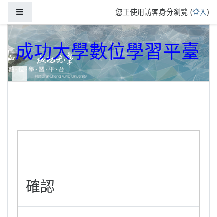
跳到主要內容
側板
您正使用訪客身分瀏覽 (
登入
)
成功大學數位學習平臺
確認