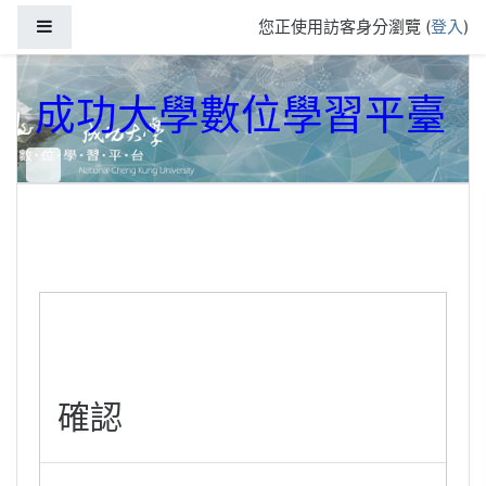
跳到主要內容
側板
您正使用訪客身分瀏覽 (
登入
)
成功大學數位學習平臺
確認