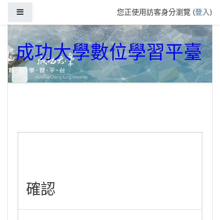
跳到主要內容
側板
您正使用訪客身分瀏覽 (
登入
)
成功大學數位學習平臺
確認