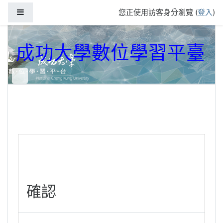
跳到主要內容
側板
您正使用訪客身分瀏覽 (
登入
)
成功大學數位學習平臺
確認