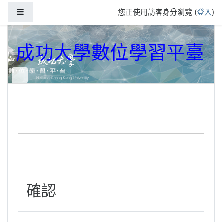
跳到主要內容
側板
您正使用訪客身分瀏覽 (
登入
)
成功大學數位學習平臺
確認