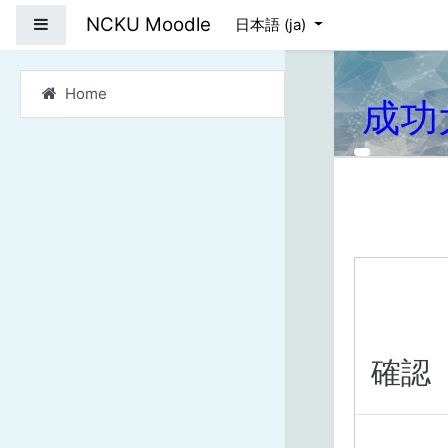
メインコンテンツへス
NCKU Moodle
サイドパネル
日本語 ‎(ja)‎
Home
成功
確認