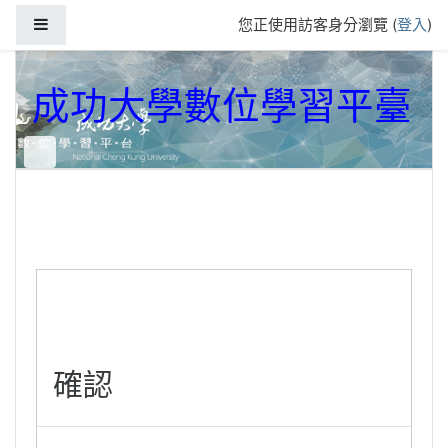
跳到主要內容
側板
您正使用訪客身分瀏覽 (
登入
)
成功大學數位學習平臺
確認