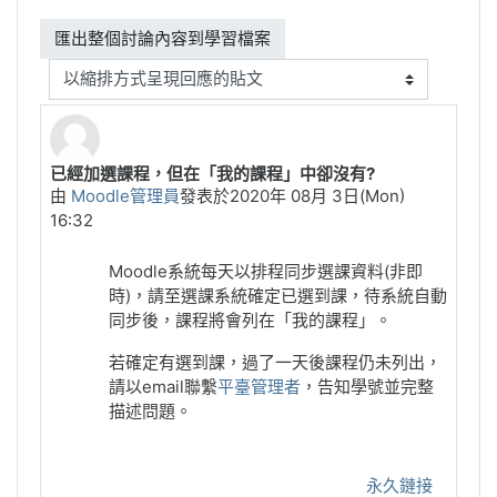
顯示模式
已經加選課程，但在「我的課程」中卻沒有?
Number of replies: 0
由
Moodle管理員
發表於
2020年 08月 3日(Mon)
16:32
Moodle系統每天以排程同步選課資料(非即
時)，請至選課系統確定已選到課，待系統自動
同步後，課程將會列在「我的課程」。
若確定有選到課，過了一天後課程仍未列出，
請以email聯繫
平臺管理者
，告知學號並完整
描述問題。
永久鏈接