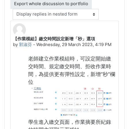
Display mode
【作業模組】繳交時間設定新增「秒」選項
Number of replies: 0
by
郭淑芬
-
Wednesday, 29 March 2023, 4:19 PM
老師建立作業模組時，可設定開始繳
交時間、規定繳交時間、拒收作業時
間，為提供更有彈性設定，新增"秒"欄
位
學生進入繳交頁面，作業摘要所紀錄