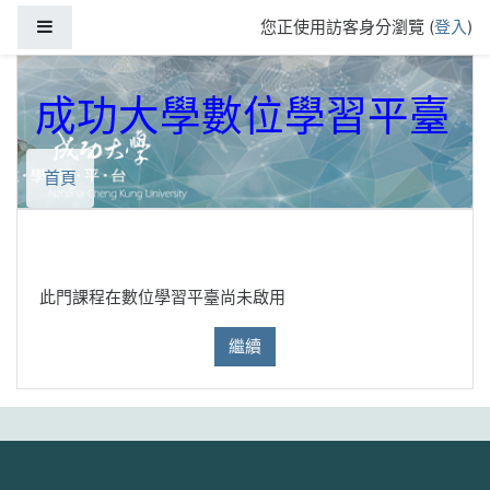
跳到主要內容
側板
您正使用訪客身分瀏覽 (
登入
)
成功大學數位學習平臺
首頁
此門課程在數位學習平臺尚未啟用
繼續