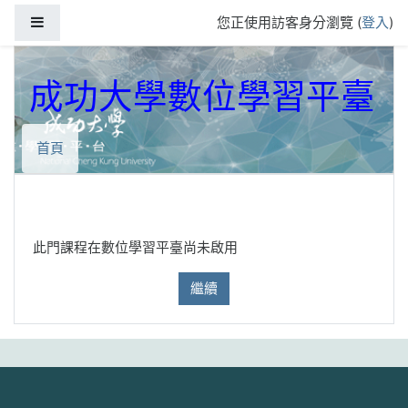
跳到主要內容
側板
您正使用訪客身分瀏覽 (
登入
)
成功大學數位學習平臺
首頁
此門課程在數位學習平臺尚未啟用
繼續