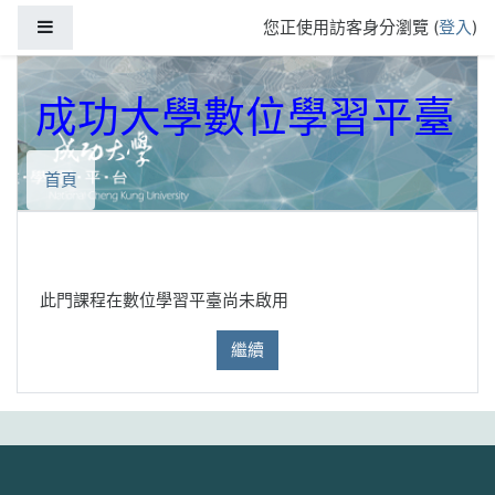
跳到主要內容
側板
您正使用訪客身分瀏覽 (
登入
)
成功大學數位學習平臺
首頁
此門課程在數位學習平臺尚未啟用
繼續