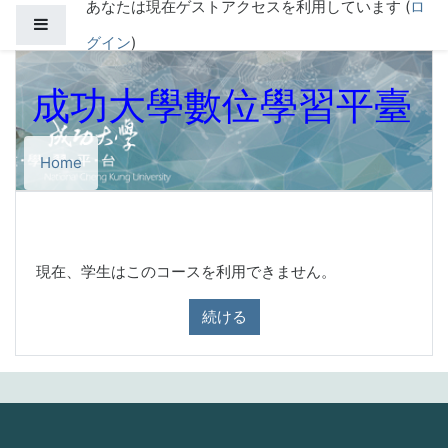
あなたは現在ゲストアクセスを利用しています (
ロ
メインコンテンツへスキップする
サイドパネル
グイン
)
成功大學數位學習平臺
Home
現在、学生はこのコースを利用できません。
続ける