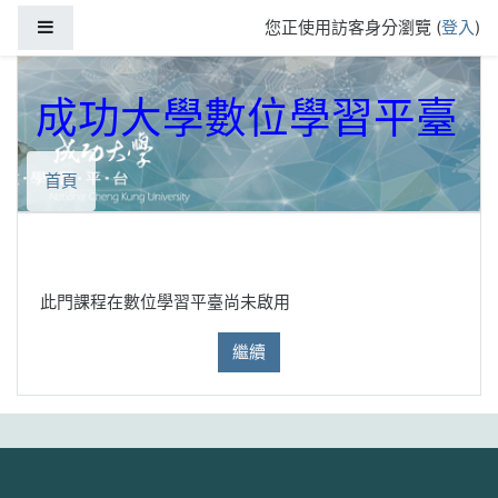
跳到主要內容
側板
您正使用訪客身分瀏覽 (
登入
)
成功大學數位學習平臺
首頁
此門課程在數位學習平臺尚未啟用
繼續