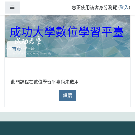
跳到主要內容
側板
您正使用訪客身分瀏覽 (
登入
)
成功大學數位學習平臺
首頁
此門課程在數位學習平臺尚未啟用
繼續