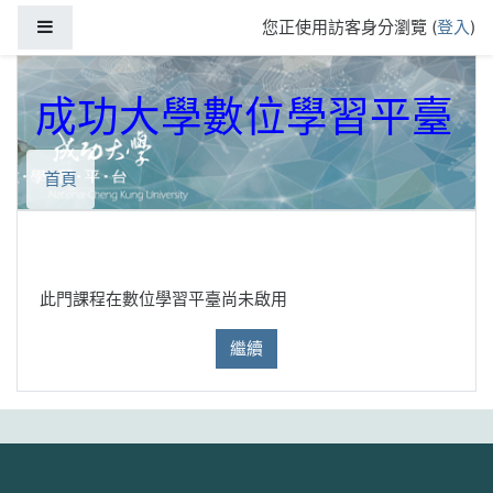
跳到主要內容
側板
您正使用訪客身分瀏覽 (
登入
)
成功大學數位學習平臺
首頁
此門課程在數位學習平臺尚未啟用
繼續