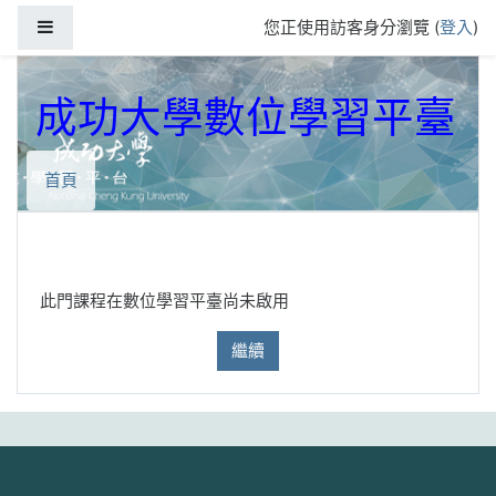
跳到主要內容
側板
您正使用訪客身分瀏覽 (
登入
)
成功大學數位學習平臺
首頁
此門課程在數位學習平臺尚未啟用
繼續