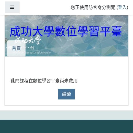
跳到主要內容
側板
您正使用訪客身分瀏覽 (
登入
)
成功大學數位學習平臺
首頁
此門課程在數位學習平臺尚未啟用
繼續