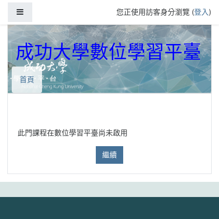
跳到主要內容
側板
您正使用訪客身分瀏覽 (
登入
)
成功大學數位學習平臺
首頁
此門課程在數位學習平臺尚未啟用
繼續