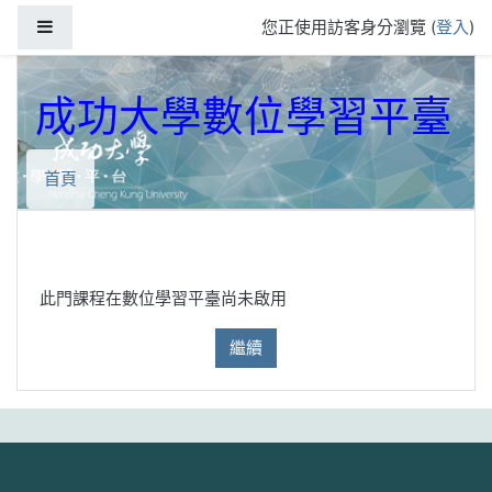
跳到主要內容
側板
您正使用訪客身分瀏覽 (
登入
)
成功大學數位學習平臺
首頁
此門課程在數位學習平臺尚未啟用
繼續