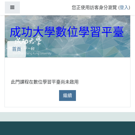
跳到主要內容
側板
您正使用訪客身分瀏覽 (
登入
)
成功大學數位學習平臺
首頁
此門課程在數位學習平臺尚未啟用
繼續