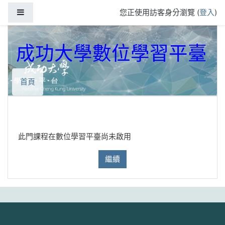
跳到主要內容
側板
您正使用訪客身分瀏覽 (
登入
)
成功大學數位學習平臺
首頁
此門課程在數位學習平臺尚未啟用
繼續