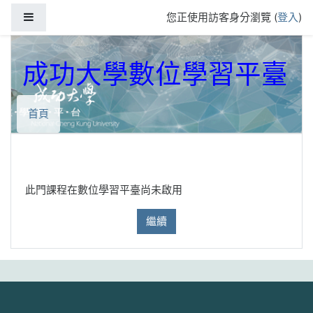
跳到主要內容
側板
您正使用訪客身分瀏覽 (
登入
)
成功大學數位學習平臺
首頁
此門課程在數位學習平臺尚未啟用
繼續